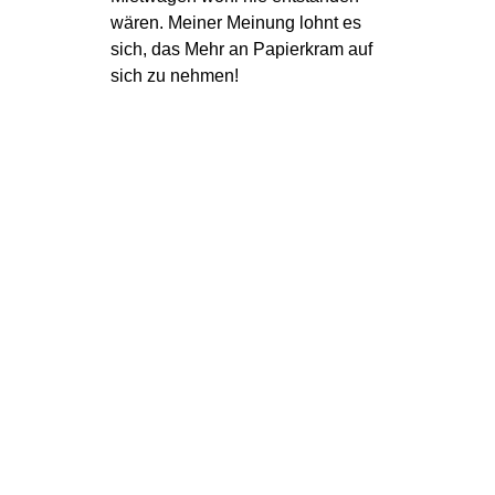
wären. Meiner Meinung lohnt es
sich, das Mehr an Papierkram auf
sich zu nehmen!
Zur letzten Frage: NEIN. Wieder
mit kurzem „aber“: Solltest du mit